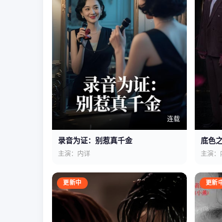
连载
录音为证：别惹真千金
底色
主演：内详
主演：
更新中
更新